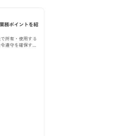
業務ポイントを紹
織で所有・使用する
法令遵守を確保する
の記事では、車両管
ント、社内で効率的
紹介します。