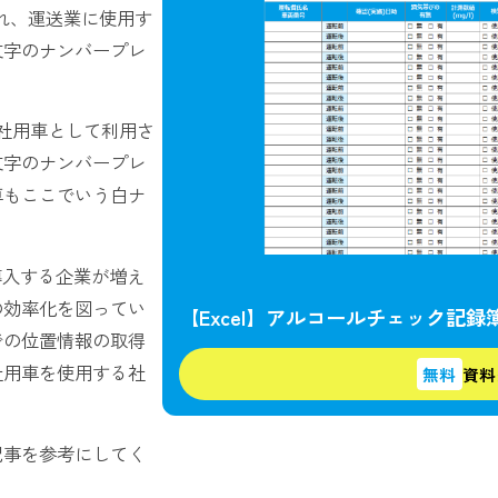
れ、運送業に使用す
文字のナンバープレ
社用車として利用さ
文字のナンバープレ
車もここでいう白ナ
導入する企業が増え
の効率化を図ってい
【Excel】アルコールチェック記
での位置情報の取得
社用車を使用する社
無料
資料
記事を参考にしてく