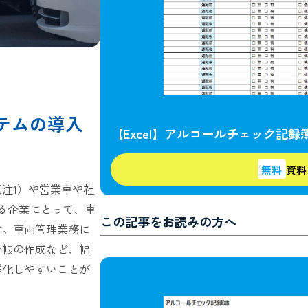
ステムの導入
【Excel】アルコールチェック記
無料
資料
注1）や営業車や社
る企業にとって、車
この記事をお読みの方へ
す。車両管理業務に
台帳の作成など、幅
雑化しやすいことが