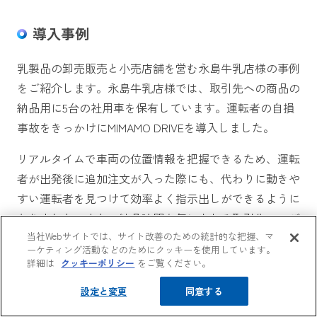
導入事例
乳製品の卸売販売と小売店舗を営む永島牛乳店様の事例
をご紹介します。永島牛乳店様では、取引先への商品の
納品用に5台の社用車を保有しています。運転者の自損
事故をきっかけにMIMAMO DRIVEを導入しました。
リアルタイムで車両の位置情報を把握できるため、運転
者が出発後に追加注文が入った際にも、代わりに動きや
すい運転者を見つけて効率よく指示出しができるように
なりました。また、納品時間を気にされる取引先へのご
案内もスムーズにできており、全体を通じて、管理者の
当社Webサイトでは、サイト改善のための統計的な把握、マ
ーケティング活動などのためにクッキーを使用しています。
負担削減につながっています。
詳細は
クッキーポリシー
をご覧ください。
ガソリンスタンドの運営と燃料の卸販売、ビルメンテナ
設定と変更
同意する
ンス業を営む手塚商事様の事例をご紹介します。運転者