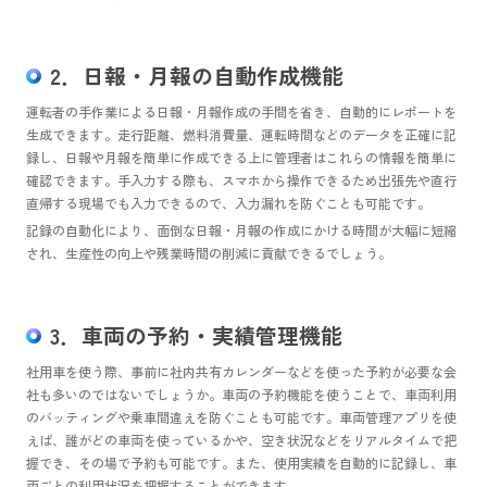
2．日報・月報の自動作成機能
運転者の手作業による日報・月報作成の手間を省き、自動的にレポートを
生成できます。走行距離、燃料消費量、運転時間などのデータを正確に記
録し、日報や月報を簡単に作成できる上に管理者はこれらの情報を簡単に
確認できます。手入力する際も、スマホから操作できるため出張先や直行
直帰する現場でも入力できるので、入力漏れを防ぐことも可能です。
記録の自動化により、面倒な日報・月報の作成にかける時間が大幅に短縮
され、生産性の向上や残業時間の削減に貢献できるでしょう。
3．車両の予約・実績管理機能
社用車を使う際、事前に社内共有カレンダーなどを使った予約が必要な会
社も多いのではないでしょうか。車両の予約機能を使うことで、車両利用
のバッティングや乗車間違えを防ぐことも可能です。車両管理アプリを使
えば、誰がどの車両を使っているかや、空き状況などをリアルタイムで把
握でき、その場で予約も可能です。また、使用実績を自動的に記録し、車
両ごとの利用状況を把握することができます。