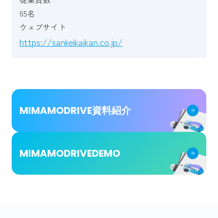
65名
ウェブサイト
https://sankeikaikan.co.jp/
MIMAMODRIVE
資料紹介
MIMAMODRIVE
DEMO