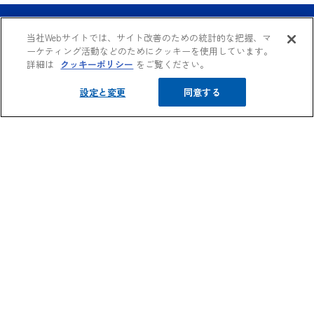
当社Webサイトでは、サイト改善のための統計的な把握、マ
MIMAMO DRIVEに関するお問い合わせ
ーケティング活動などのためにクッキーを使用しています。
詳細は
クッキーポリシー
をご覧ください。
お問い合わせフォーム
設定と変更
同意する
MIMAMO DRIVE事務局（専⽤ヘルプデスク）
0120-546-033
すぐ分かるパンフレット
午前9時30分〜午後6時（土日祝日、年末年始を除く）
MIMAMO DRIVE紹介資料(無料)
サイトのご利用について
個人情報のお取扱い
利用規約
SNSコミュニティガイドライン